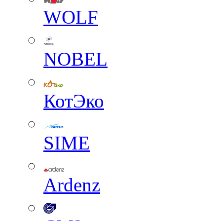
WOLF
NOBEL
КотЭко
SIME
Ardenz