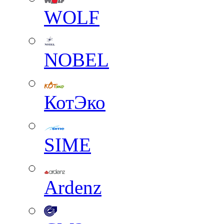
WOLF
NOBEL
КотЭко
SIME
Ardenz