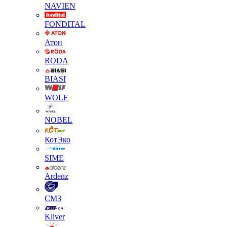
NAVIEN
FONDITAL
Атон
RODA
BIASI
WOLF
NOBEL
КотЭко
SIME
Ardenz
СМЗ
Kliver