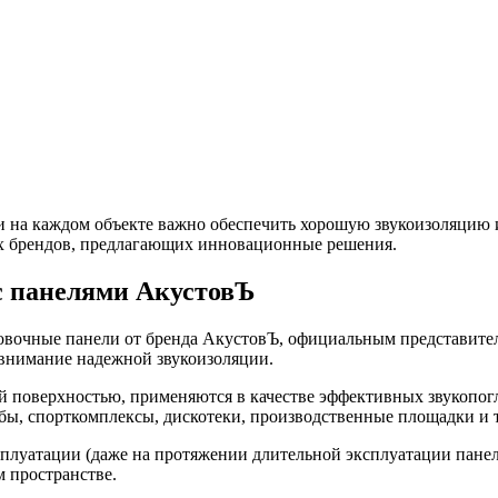
и на каждом объекте важно обеспечить хорошую звукоизоляцию и
их брендов, предлагающих инновационные решения.
с панелями АкустовЪ
вочные панели от бренда АкустовЪ, официальным представителем
ь внимание надежной звукоизоляции.
 поверхностью, применяются в качестве эффективных звукопо
ы, спорткомплексы, дискотеки, производственные площадки и т.
луатации (даже на протяжении длительной эксплуатации панели
 пространстве.