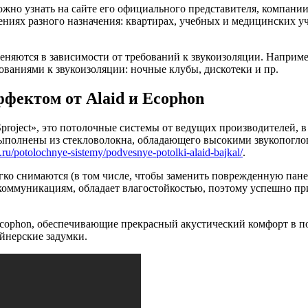
но узнать на сайте его официального представителя, компании 
иях разного назначения: квартирах, учебных и медицинских уч
еняются в зависимости от требований к звукоизоляции. Наприм
ваниями к звукоизоляции: ночные клубы, дискотеки и пр.
фектом от Alaid и Ecophon
project», это потолочные системы от ведущих производителей, 
 выполнены из стекловолокна, обладающего высокими звукопогл
.ru/potolochnye-sistemy/podvesnye-potolki-alaid-bajkal/
.
гко снимаются (в том числе, чтобы заменить поврежденную пане
коммуникациям, обладает влагостойкостью, поэтому успешно пр
Ecophon, обеспечивающие прекрасный акустический комфорт в 
йнерские задумки.