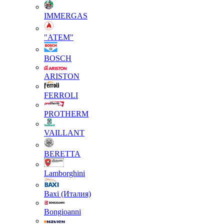
IMMERGAS
"АТЕМ"
BOSCH
ARISTON
FERROLI
PROTHERM
VAILLANT
BERETTA
Lamborghini
Baxi (Италия)
Вongioanni