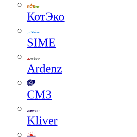
КотЭко
SIME
Ardenz
СМЗ
Kliver