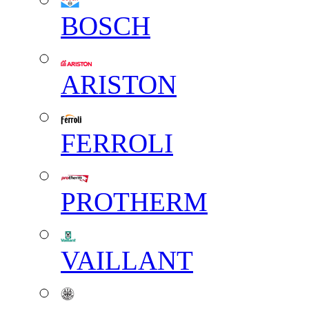
BOSCH
ARISTON
FERROLI
PROTHERM
VAILLANT