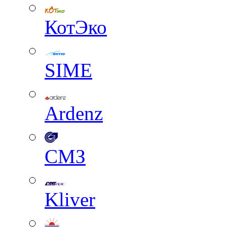
КотЭко
SIME
Ardenz
СМЗ
Kliver