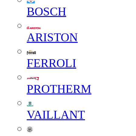
BOSCH
ARISTON
FERROLI
PROTHERM
VAILLANT