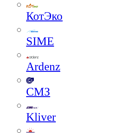
КотЭко
SIME
Ardenz
СМЗ
Kliver