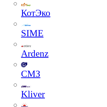
КотЭко
SIME
Ardenz
СМЗ
Kliver