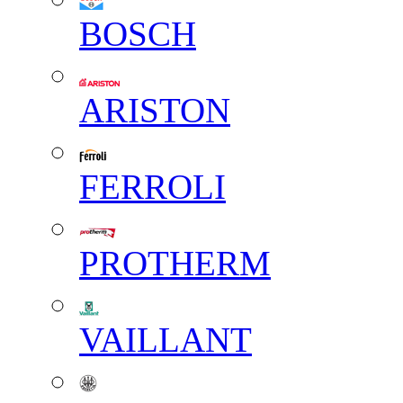
BOSCH
ARISTON
FERROLI
PROTHERM
VAILLANT