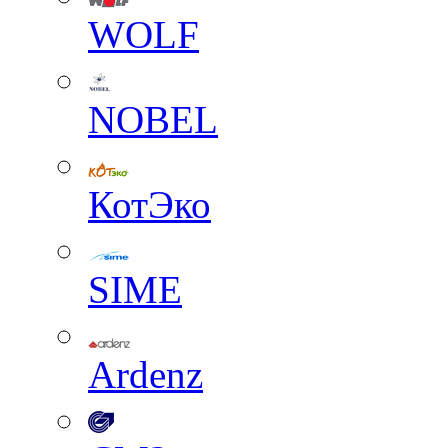
WOLF
NOBEL
КотЭко
SIME
Ardenz