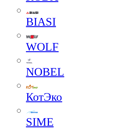
BIASI
WOLF
NOBEL
КотЭко
SIME