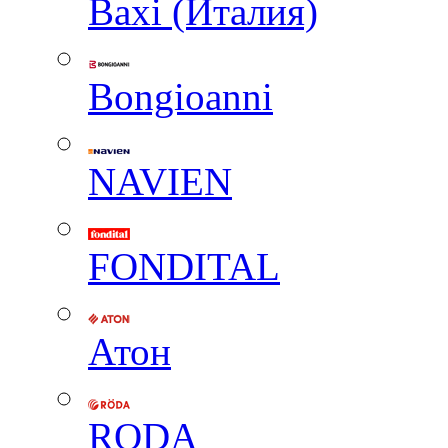
Baxi (Италия)
Вongioanni
NAVIEN
FONDITAL
Атон
RODA