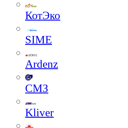
КотЭко
SIME
Ardenz
СМЗ
Kliver