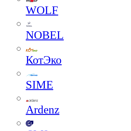
WOLF
NOBEL
КотЭко
SIME
Ardenz