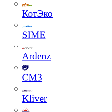
КотЭко
SIME
Ardenz
СМЗ
Kliver