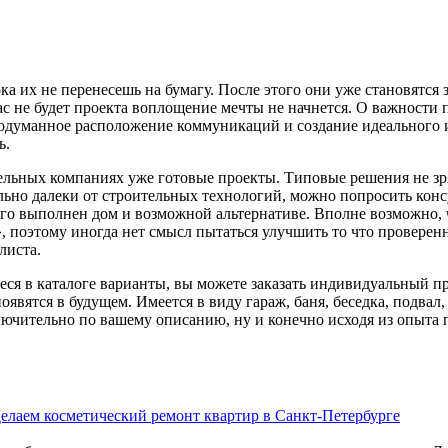
ка их не перенесешь на бумагу. После этого они уже становятся 
вас не будет проекта воплощение мечты не начнется. О важности 
продуманное расположение коммуникаций и создание идеального 
ь.
тельных компаниях уже готовые проекты. Типовые решения не зр
ьно далеки от строительных технологий, можно попросить консу
рого выполнен дом и возможной альтернативе. Вполне возможно,
», поэтому иногда нет смысл пытаться улучшить то что проверен
листа.
я в каталоге варианты, вы можете заказать индивидуальный проек
явятся в будущем. Имеется в виду гараж, баня, беседка, подвал,
лючительно по вашему описанию, ну и конечно исходя из опыта
елаем косметический ремонт квартир в Санкт-Петербурге