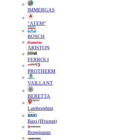
IMMERGAS
"АТЕМ"
BOSCH
ARISTON
FERROLI
PROTHERM
VAILLANT
BERETTA
Lamborghini
Baxi (Италия)
Вongioanni