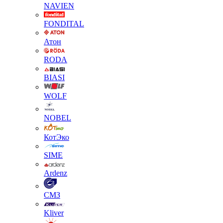
NAVIEN
FONDITAL
Атон
RODA
BIASI
WOLF
NOBEL
КотЭко
SIME
Ardenz
СМЗ
Kliver