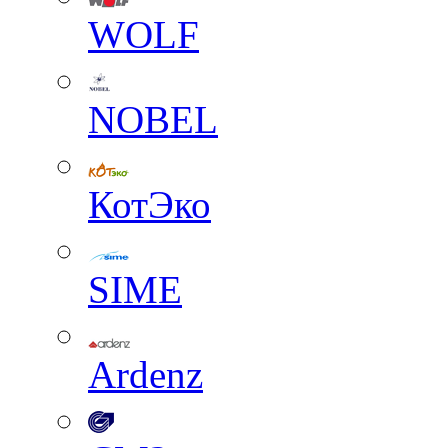
WOLF
NOBEL
КотЭко
SIME
Ardenz