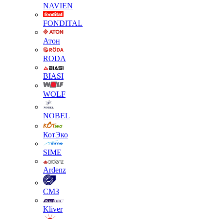
NAVIEN
FONDITAL
Атон
RODA
BIASI
WOLF
NOBEL
КотЭко
SIME
Ardenz
СМЗ
Kliver