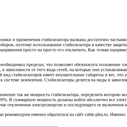
новки и применения стабилизатора вызвана достаточно частыми 
оров, поэтому использование стабилизатора в качестве защиты
пряжения просто на просто его отключить. Как только напряже
 необходимых пределах, что позволяет обезопасить положение эл
 в зависимости от того вида сетей, на которые они устанавлива
й вид стабилизаторов имеет внушительные габариты и вес, что 
к системе заземления. Стабилизаторы делятся на виды в зависи
значение так же мощность стабилизатора, определить которою м
– 20%. В суммарную мощность должны войти абсолютно все элект
лучае отключения электроэнергии и последующего ее включения 
чаи рекомендуем именно обратиться на сайт cable-plus.ru. Именн