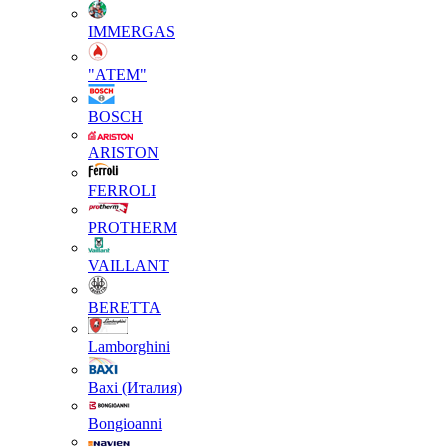
IMMERGAS
"АТЕМ"
BOSCH
ARISTON
FERROLI
PROTHERM
VAILLANT
BERETTA
Lamborghini
Baxi (Италия)
Вongioanni