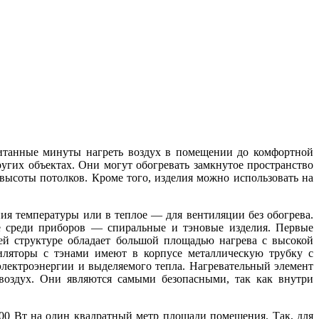
читанные минуты нагреть воздух в помещении до комфортной
ругих объектах. Они могут обогревать замкнутое пространство
высоты потолков. Кроме того, изделия можно использовать на
ия температуры или в теплое — для вентиляции без обогрева.
е среди приборов — спиральные и тэновые изделия. Первые
ей структуре обладает большой площадью нагрева с высокой
тиляторы с тэнами имеют в корпусе металлическую трубку с
ектроэнергии и выделяемого тепла. Нагревательный элемент
 воздух. Они являются самыми безопасными, так как внутри
00 Вт на один квадратный метр площади помещения. Так, для