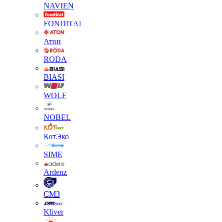
NAVIEN
FONDITAL
Атон
RODA
BIASI
WOLF
NOBEL
КотЭко
SIME
Ardenz
СМЗ
Kliver