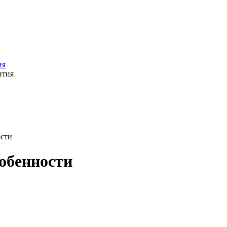
ия
ости
обенности