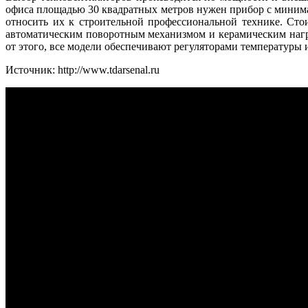
офиса площадью 30 квадратных метров нужен прибор с миним
относить их к строительной профессиональной технике. Сто
автоматическим поворотным механизмом и керамическим нагре
от этого, все модели обеспечивают регуляторами температуры 
Источник: http://www.tdarsenal.ru