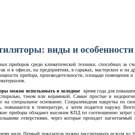
тиляторы: виды и особенности
ных приборов среди климатической техники, способных за с
так и в офисах, на предприятиях, в гаражах, мастерских и на д
мощности прибора, производительности, площади помещения и 
 материалов.
оры можно использовать в холодное
время года для повышен
 спиралью, тэном или керамикой. Самые простые и недороги
 на специальное основание. Спиралевидная накрутка по сво
ь, повышается в температуре, а затем подается наружу. Вен
кие приборы обладают высоким КПД по соотношению затрат эл
большими отверстиями, через которые проходит нагнетаемый
ему виду. Первый показатель нужно рассчитывать исходя из 1