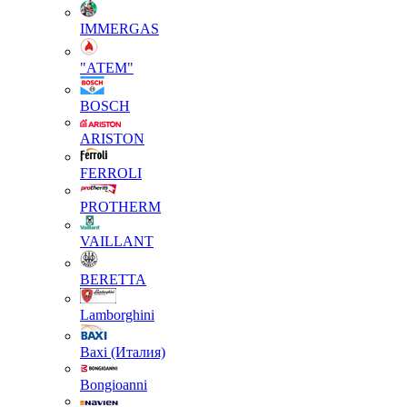
IMMERGAS
"АТЕМ"
BOSCH
ARISTON
FERROLI
PROTHERM
VAILLANT
BERETTA
Lamborghini
Baxi (Италия)
Вongioanni