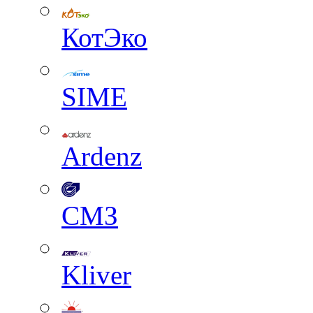
КотЭко
SIME
Ardenz
СМЗ
Kliver