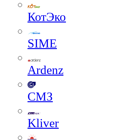
КотЭко
SIME
Ardenz
СМЗ
Kliver