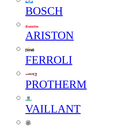
BOSCH
ARISTON
FERROLI
PROTHERM
VAILLANT