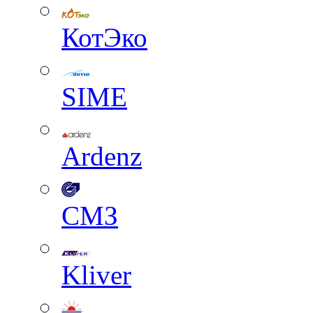
КотЭко
SIME
Ardenz
СМЗ
Kliver