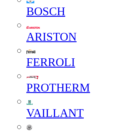
BOSCH
ARISTON
FERROLI
PROTHERM
VAILLANT