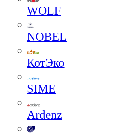
WOLF
NOBEL
КотЭко
SIME
Ardenz