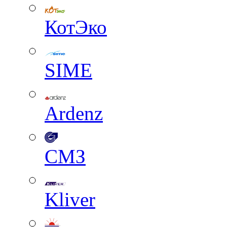
КотЭко
SIME
Ardenz
СМЗ
Kliver