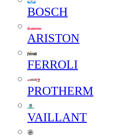
BOSCH
ARISTON
FERROLI
PROTHERM
VAILLANT