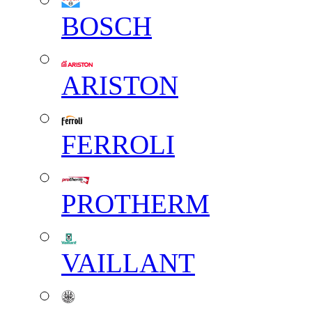
BOSCH
ARISTON
FERROLI
PROTHERM
VAILLANT