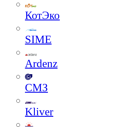
КотЭко
SIME
Ardenz
СМЗ
Kliver