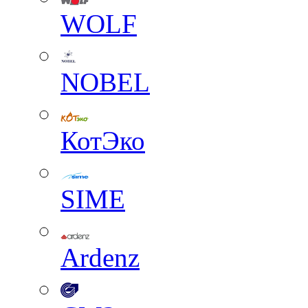
WOLF
NOBEL
КотЭко
SIME
Ardenz