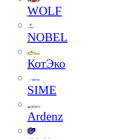
WOLF
NOBEL
КотЭко
SIME
Ardenz