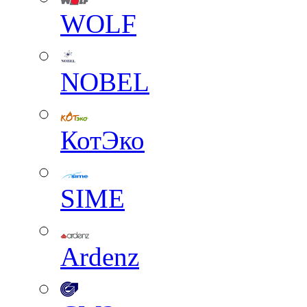
WOLF
NOBEL
КотЭко
SIME
Ardenz