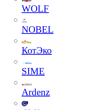
WOLF
NOBEL
КотЭко
SIME
Ardenz