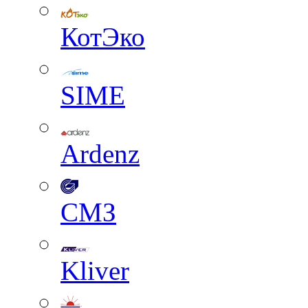
КотЭко
SIME
Ardenz
СМЗ
Kliver