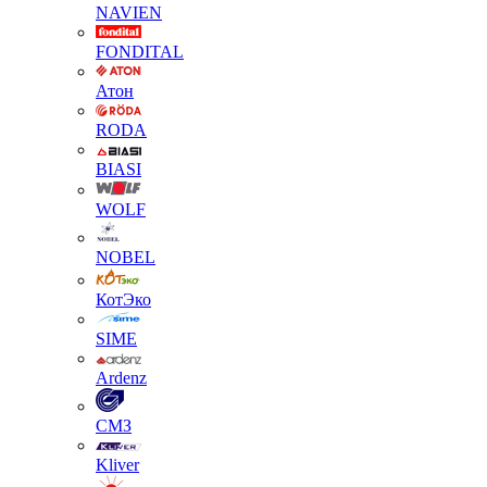
NAVIEN
FONDITAL
Атон
RODA
BIASI
WOLF
NOBEL
КотЭко
SIME
Ardenz
СМЗ
Kliver