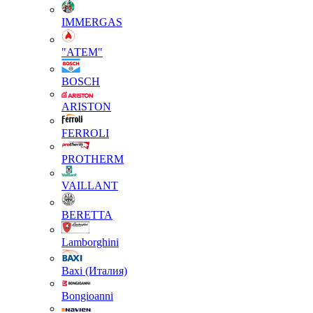
IMMERGAS
"АТЕМ"
BOSCH
ARISTON
FERROLI
PROTHERM
VAILLANT
BERETTA
Lamborghini
Baxi (Италия)
Вongioanni