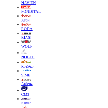
NAVIEN
FONDITAL
Атон
RODA
BIASI
WOLF
NOBEL
КотЭко
SIME
Ardenz
СМЗ
Kliver