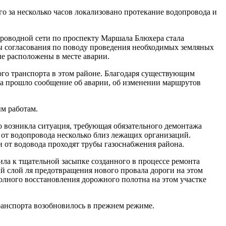
о за несколько часов локализовано протекание водопровода и
проводной сети по проспекту Маршала Блюхера стала
ы согласования по поводу проведения необходимых земляных
ые расположены в месте аварии.
ого транспорта в этом районе. Благодаря существующим
а прошло сообщение об аварии, об изменении маршрутов
ым работам.
о возникла ситуация, требующая обязательного демонтажа
ь от водопровода несколько близ лежащих организаций.
 от водовода проходят трубы газоснабжения района.
ла к тщательной засыпке созданного в процессе ремонта
й слой ля предотвращения нового провала дороги на этом
олного восстановления дорожного полотна на этом участке
транспорта возобновилось в прежнем режиме.