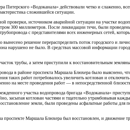
а Питерского «Водоканала» действовали четко и слаженно, всег
арактеристика сложившейся ситуации.
ной проверки, источником аварийной ситуации на участке водо
тром 300 миллиметров. После ликвидации течи, были проведен
 трубопровода с представителями всех инженерных сетей, котор
ло вынесено решение перераспределить поток городского и личн
она нарушено не было. В средствах массовой информации город
асток трубы, а затем приступили к восстановительным землян
ровода в районе проспекта Маршала Блюхера было выяснено, чт
ения таких работ потребовалось увеличить котлован и отключит
нно на месте проведения работ — в непосредственной близости
ежденного участка водопровода бригада «Водоканала» приступи
йно, засыпая котлован частями и тщательно утрамбовывая кажды
восстановление земли, были проведены асфальтные работы для п
и на проспекте Маршала Блюхера был восстановлен, и движение 