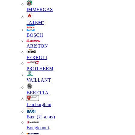
IMMERGAS
"АТЕМ"
BOSCH
ARISTON
FERROLI
PROTHERM
VAILLANT
BERETTA
Lamborghini
Baxi (Италия)
Вongioanni