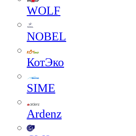
WOLF
NOBEL
КотЭко
SIME
Ardenz