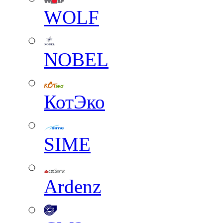
WOLF
NOBEL
КотЭко
SIME
Ardenz