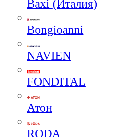
Baxi (Италия)
Вongioanni
NAVIEN
FONDITAL
Атон
RODA