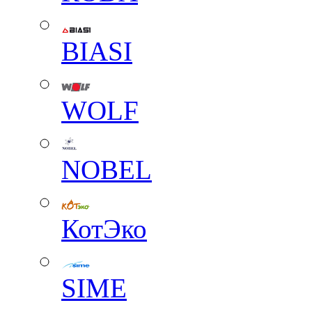
BIASI
WOLF
NOBEL
КотЭко
SIME