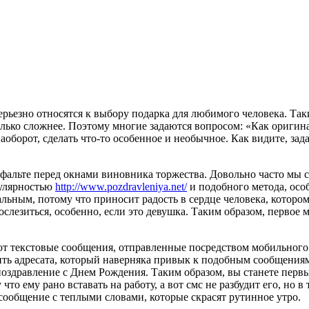
рьезно относятся к выбору подарка для любимого человека. Так
лько сложнее. Поэтому многие задаются вопросом: «Как оригинал
аоборот, сделать что-то особенное и необычное. Как видите, зада
фальте перед окнами виновника торжества. Довольно часто мы с
пулярностью
http://www.pozdravleniya.net/
и подобного метода, осо
нальным, потому что приносит радость в сердце человека, котор
слезиться, особенно, если это девушка. Таким образом, первое 
т текстовые сообщения, отправленные посредством мобильного 
ть адресата, который наверняка привык к подобным сообщениям.
здравление с Днем Рождения. Таким образом, вы станете первым
 что ему рано вставать на работу, а вот смс не разбудит его, но
 сообщение с теплыми словами, которые скрасят рутинное утро.