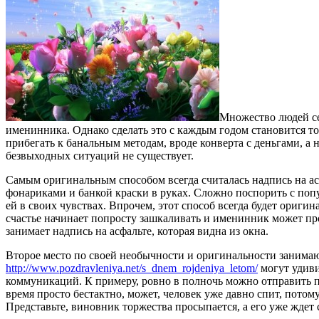
Множество людей се
именинника. Однако сделать это с каждым годом становится то
прибегать к банальным методам, вроде конверта с деньгами, а н
безвыходных ситуаций не существует.
Самым оригинальным способом всегда считалась надпись на ас
фонариками и банкой краски в руках. Сложно поспорить с по
ей в своих чувствах. Впрочем, этот способ всегда будет ориги
счастье начинает попросту зашкаливать и именинник может про
занимает надпись на асфальте, которая видна из окна.
Второе место по своей необычности и оригинальности занимаю
http://www.pozdravleniya.net/s_dnem_rojdeniya_letom/
могут удиви
коммуникаций. К примеру, ровно в полночь можно отправить по
время просто бестактно, может, человек уже давно спит, потому
Представьте, виновник торжества просыпается, а его уже ждет