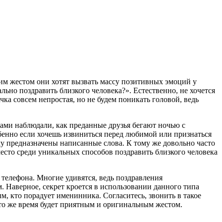
им жестом они хотят вызвать массу позитивных эмоций у
ьно поздравить близкого человека?». Естественно, не хочется
чка совсем непростая, но не будем поникать головой, ведь
ами наблюдали, как преданные друзья бегают ночью с
бенно если хочешь извиниться перед любимой или признаться
ому предназначены написанные слова. К тому же довольно часто
место среди уникальных способов поздравить близкого человека
телефона. Многие удивятся, ведь поздравления
 Наверное, секрет кроется в использовании данного типа
, кто порадует именинника. Согласитесь, звонить в такое
 в то же время будет приятным и оригинальным жестом.