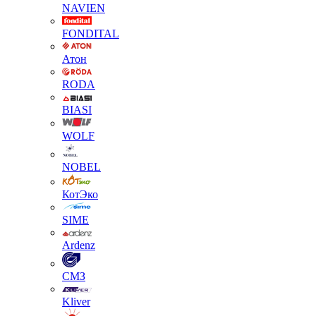
NAVIEN
FONDITAL
Атон
RODA
BIASI
WOLF
NOBEL
КотЭко
SIME
Ardenz
СМЗ
Kliver