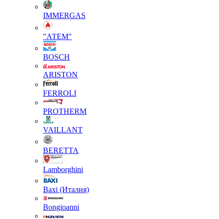
IMMERGAS
"АТЕМ"
BOSCH
ARISTON
FERROLI
PROTHERM
VAILLANT
BERETTA
Lamborghini
Baxi (Италия)
Вongioanni