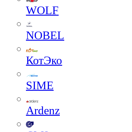
WOLF
NOBEL
КотЭко
SIME
Ardenz