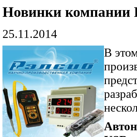
Новинки компани
25.11.2014
В это
произ
предс
разра
нескол
Автон