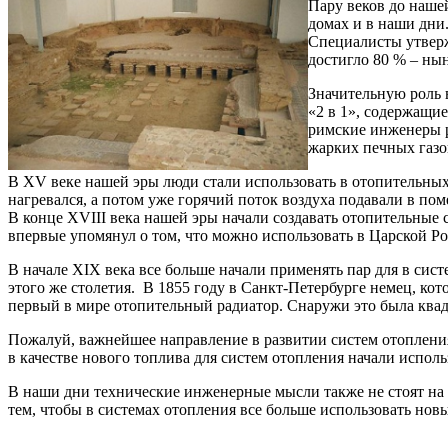
Пару веков до наше
домах и в наши дни
Специалисты утверж
достигло 80 % – ны
Значительную роль 
«2 в 1», содержащи
римские инженеры р
жарких печных газо
В XV веке нашей эры люди стали использовать в отопительных
нагревался, а потом уже горячий поток воздуха подавали в по
В конце XVІІІ века нашей эры начали создавать отопительные 
впервые упомянул о том, что можно использовать в Царской Ро
В начале ХІХ века все больше начали применять пар для в си
этого же столетия. В 1855 году в Санкт-Петербурге немец, ко
первый в мире отопительный радиатор. Снаружи это была квадр
Пожалуй, важнейшее направление в развитии систем отопления
в качестве нового топлива для систем отопления начали исполь
В наши дни технические инженерные мысли также не стоят на 
тем, чтобы в системах отопления все больше использовать нов