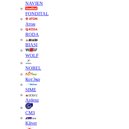
NAVIEN
FONDITAL
Атон
RODA
BIASI
WOLF
NOBEL
КотЭко
SIME
Ardenz
СМЗ
Kliver