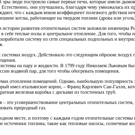
й эры люди построили самые первые печи, которые имели дымо
. Естественно, они улучшались, благодаря чему умножалась их 
дают, что с каждым веком коэффициент полезного действия пече
нешние котлы, работающие на твердом топливе (дрова или уголь
в истории развития отопительных систем заложили инженеры 
е в себе теплые полы и центральное отопление. Для того, чтобы
азработали систему из сети специальных подпольных и внутри
в.
 системах воздух. Действовало это следующим образом: воздух
мещения.
системы на пару и жидкости. В 1799 году Николаем Львовым был
ссии водяной пар, для того чтобы обогревать помещения.
стемах отопления помещений. Однако, наибольшую популярность 
торый имел итальянские корни, – Франц Карлович Сан-Галли, ко
атная железная коробка с дисками из толстенных труб.
 – это усовершенствование центральных отопительных систем, 
зовать природный газ.
одном месте, и поэтому с каждым годом отопительные системы 
ые источники топлива, такие как тепловые насосы, солнечные ко