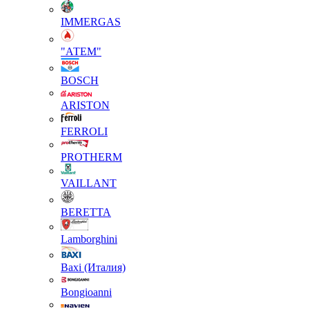
IMMERGAS
"АТЕМ"
BOSCH
ARISTON
FERROLI
PROTHERM
VAILLANT
BERETTA
Lamborghini
Baxi (Италия)
Вongioanni