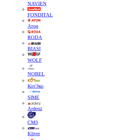
NAVIEN
FONDITAL
Атон
RODA
BIASI
WOLF
NOBEL
КотЭко
SIME
Ardenz
СМЗ
Kliver