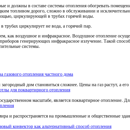
орые и должны в составе системы отопления обогревать помещен
идким топливом дорого, сложно в обслуживании и исключительно
омощью, циркулирующей в трубах горячей воды.
 в трубах циркулирует не вода, а горячий пар.
ем, как воздушное и инфракрасное. Воздушное отопление осущ
риборов генерирующих инфракрасное излучение. Такой способ о
опительные системы.
а газового отопления частного дома
загородный дом становиться сложнее. Цены на газ растут, а его 
отлы для поквартирного отопления
сударственном масштабе, является поквартирное отопление. Для 
опления
 мира и распространяется на промышленные и общественные зда
зовый конвектор как альтернативный способ отопления