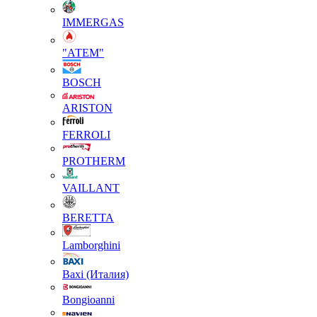
IMMERGAS
"АТЕМ"
BOSCH
ARISTON
FERROLI
PROTHERM
VAILLANT
BERETTA
Lamborghini
Baxi (Италия)
Вongioanni