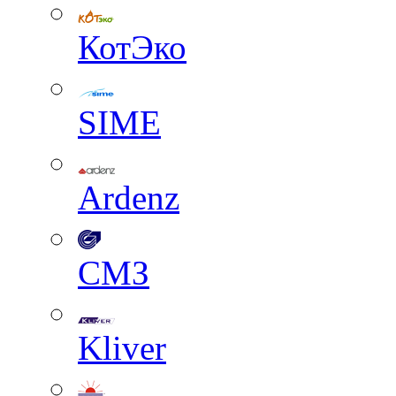
КотЭко
SIME
Ardenz
СМЗ
Kliver