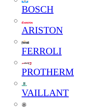
BOSCH
ARISTON
FERROLI
PROTHERM
VAILLANT