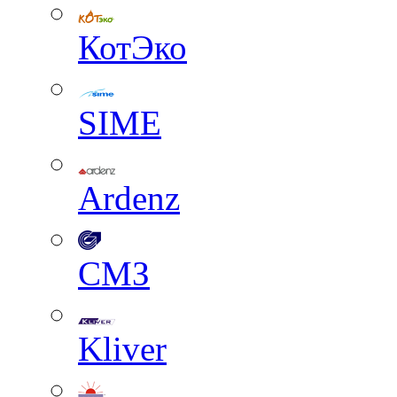
КотЭко
SIME
Ardenz
СМЗ
Kliver