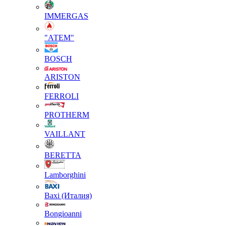
IMMERGAS
"АТЕМ"
BOSCH
ARISTON
FERROLI
PROTHERM
VAILLANT
BERETTA
Lamborghini
Baxi (Италия)
Вongioanni