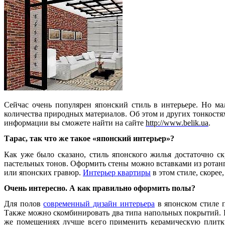
Сейчас очень популярен японский стиль в интерьере. Но ма
количества природных материалов. Об этом и других тонкост
информации вы сможете найти на сайте
http://www.belik.ua
.
Тарас, так что же такое «японский интерьер»?
Как уже было сказано, стиль японского жилья достаточно с
пастельных тонов. Оформить стены можно вставками из ротанг
или японских гравюр.
Интерьер квартиры
в этом стиле, скорее
Очень интересно. А как правильно оформить полы?
Для полов
современный дизайн интерьера
в японском стиле п
Также можно скомбинировать два типа напольных покрытий. В
же помещениях лучше всего применить керамическую плитку