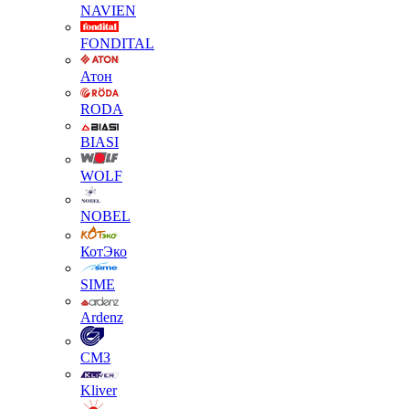
NAVIEN
FONDITAL
Атон
RODA
BIASI
WOLF
NOBEL
КотЭко
SIME
Ardenz
СМЗ
Kliver