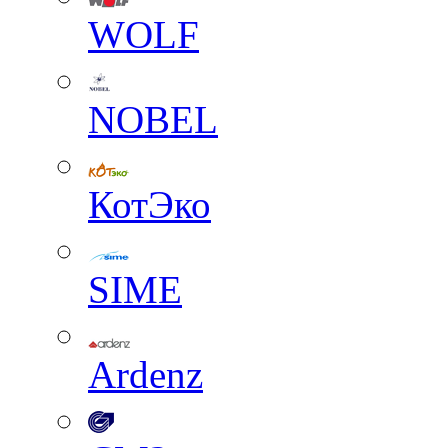
WOLF
NOBEL
КотЭко
SIME
Ardenz