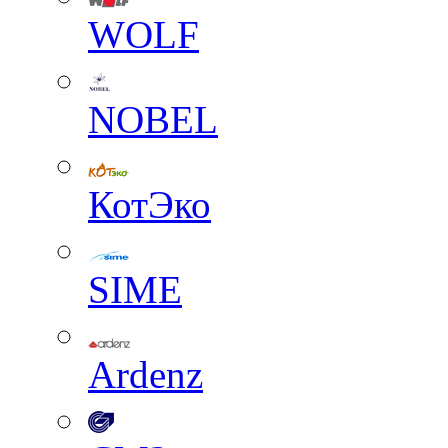
WOLF
NOBEL
КотЭко
SIME
Ardenz