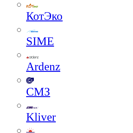
КотЭко
SIME
Ardenz
СМЗ
Kliver