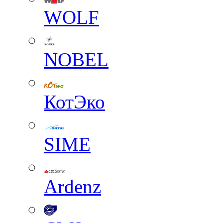
WOLF
NOBEL
КотЭко
SIME
Ardenz