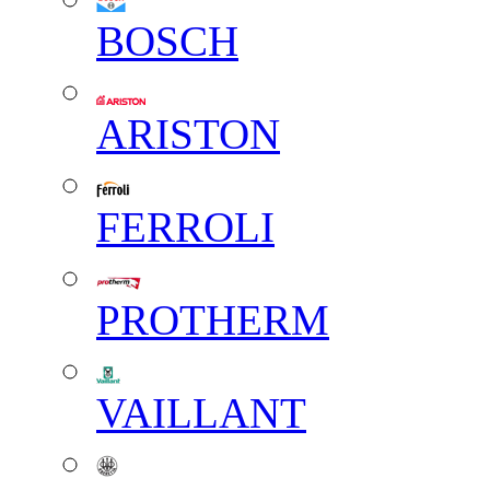
BOSCH
ARISTON
FERROLI
PROTHERM
VAILLANT