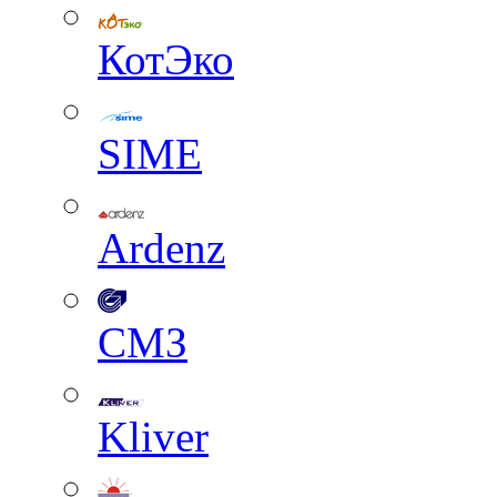
КотЭко
SIME
Ardenz
СМЗ
Kliver