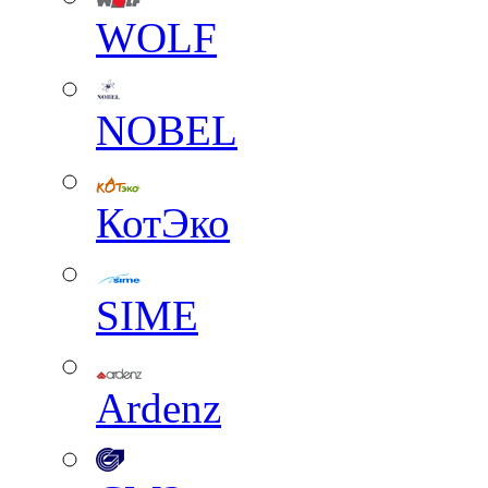
WOLF
NOBEL
КотЭко
SIME
Ardenz