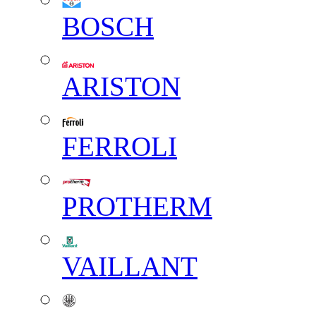
BOSCH
ARISTON
FERROLI
PROTHERM
VAILLANT