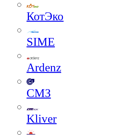
КотЭко
SIME
Ardenz
СМЗ
Kliver