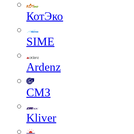
КотЭко
SIME
Ardenz
СМЗ
Kliver