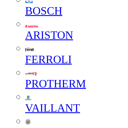
BOSCH
ARISTON
FERROLI
PROTHERM
VAILLANT