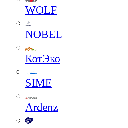
WOLF
NOBEL
КотЭко
SIME
Ardenz