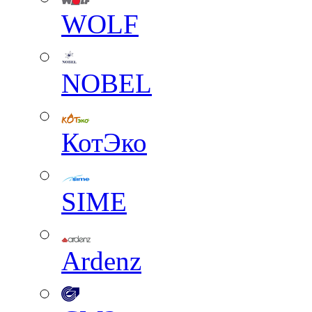
WOLF
NOBEL
КотЭко
SIME
Ardenz