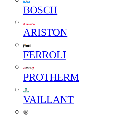
BOSCH
ARISTON
FERROLI
PROTHERM
VAILLANT