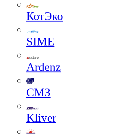
КотЭко
SIME
Ardenz
СМЗ
Kliver